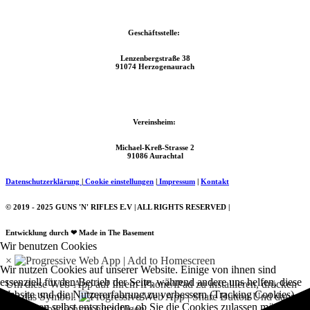
Geschäftsstelle:
Lenzenbergstraße 38
91074 Herzogenaurach
Vereinsheim:
Michael-Kreß-Strasse 2
91086 Aurachtal
Datenschutzerklärung
|
Cookie einstellungen
|
Impressum
|
Kontakt
© 2019 - 2025 GUNS 'N' RIFLES E.V | ALL RIGHTS RESERVED |
Entwicklung durch ❤ Made in The Basement
Wir benutzen Cookies
×
Wir nutzen Cookies auf unserer Website. Einige von ihnen sind
essenziell für den Betrieb der Seite, während andere uns helfen, diese
Um diese Web-App auf Ihrem iPhone/iPad zu installieren, drücken
Website und die Nutzererfahrung zu verbessern (Tracking Cookies).
Sie das Symbol.
Und dann
Sie können selbst entscheiden, ob Sie die Cookies zulassen möchten.
zum Startbildschirm hinzufügen.