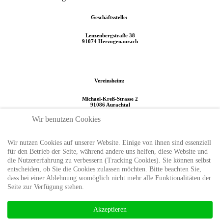
Geschäftsstelle:
Lenzenbergstraße 38
91074 Herzogenaurach
Vereinsheim:
Michael-Kreß-Strasse 2
91086 Aurachtal
Wir benutzen Cookies
Datenschutzerklärung
|
Cookie einstellungen
|
Impressum
|
Kontakt
© 2019 - 2025 GUNS 'N' RIFLES E.V | ALL RIGHTS RESERVED |
Wir nutzen Cookies auf unserer Website. Einige von ihnen sind essenziell
für den Betrieb der Seite, während andere uns helfen, diese Website und
Entwicklung durch ❤ Made in The Basement
die Nutzererfahrung zu verbessern (Tracking Cookies). Sie können selbst
entscheiden, ob Sie die Cookies zulassen möchten. Bitte beachten Sie,
dass bei einer Ablehnung womöglich nicht mehr alle Funktionalitäten der
×
Seite zur Verfügung stehen.
Um diese Web-App auf Ihrem iPhone/iPad zu installieren, drücken
Sie das Symbol.
Und dann
Akzeptieren
zum Startbildschirm hinzufügen.