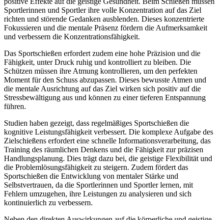
positive Effekte auf die geistige Gesundheit. Beim Schießen müssen
Sportlerinnen und Sportler ihre volle Konzentration auf das Ziel
richten und störende Gedanken ausblenden. Dieses konzentrierte
Fokussieren und die mentale Präsenz fördern die Aufmerksamkeit
und verbessern die Konzentrationsfähigkeit.
Das Sportschießen erfordert zudem eine hohe Präzision und die
Fähigkeit, unter Druck ruhig und kontrolliert zu bleiben. Die
Schützen müssen ihre Atmung kontrollieren, um den perfekten
Moment für den Schuss abzupassen. Dieses bewusste Atmen und
die mentale Ausrichtung auf das Ziel wirken sich positiv auf die
Stressbewältigung aus und können zu einer tieferen Entspannung
führen.
Studien haben gezeigt, dass regelmäßiges Sportschießen die
kognitive Leistungsfähigkeit verbessert. Die komplexe Aufgabe des
Zielschießens erfordert eine schnelle Informationsverarbeitung, das
Training des räumlichen Denkens und die Fähigkeit zur präzisen
Handlungsplanung. Dies trägt dazu bei, die geistige Flexibilität und
die Problemlösungsfähigkeit zu steigern. Zudem fördert das
Sportschießen die Entwicklung von mentaler Stärke und
Selbstvertrauen, da die Sportlerinnen und Sportler lernen, mit
Fehlern umzugehen, ihre Leistungen zu analysieren und sich
kontinuierlich zu verbessern.
Neben den direkten Auswirkungen auf die körperliche und geistige