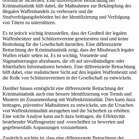
öffentliche Sicherheit. Eine differenzierte Betrachtung der
Kriminalstatistik hilft dabei, die Maßnahmen zur Bekämpfung des
illegalen Waffenhandels zu verbessern und die
Strafverfolgungsbehörden bei der Identifizierung und Verfolgung
von Tätern zu unterstützen.
Es ist jedoch wichtig festzustellen, dass der Großteil der legalen
Waffenbesitzer und Schützenvereine gesetzestreu sind und keine
Bedrohung für die Gesellschaft darstellen. Eine differenzierte
Betrachtung der Kriminalstatistik zeigt, dass der Missbrauch legaler
Waffen relativ selten ist. Es ist wichtig, Vorurteile und
Stigmatisierungen abzubauen, die oft auf unvollständigen oder
fehlerhaften Informationen beruhen. Eine differenzierte Betrachtung
hilft dabei, eine realistischere Sicht auf den legalen Waffenbesitz und
die Rolle von Schützenvereinen in der Gesellschaft zu entwickeln.
Darüber hinaus ermöglicht eine differenzierte Betrachtung der
Kriminalstatistik auch eine bessere Identifizierung von Trends und
Mustern im Zusammenhang mit Waffenkriminalität. Dies kann dazu
beitragen, präventive Maßnahmen zu entwickeln, um die Ursachen
von Waffenkriminalität anzugehen und die Sicherheit zu erhöhen.
Eine solche Analyse kann auch dazu beitragen, die Effektivität
bestehender Waffengesetze und -vorschriften zu bewerten und
gegebenenfalls Anpassungen vorzunehmen.
Zusätzlich wichtig ist, dass eine differenzierte Betrachtung der